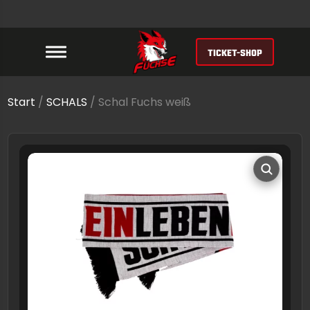
TICKET-SHOP
Start
/
SCHALS
/ Schal Fuchs weiß