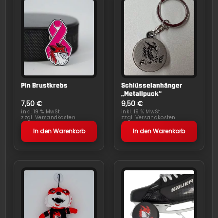
Pin Brustkrebs
Schlüsselanhänger
„Metallpuck“
7,50
€
9,50
€
inkl. 19 % MwSt.
inkl. 19 % MwSt.
zzgl.
Versandkosten
zzgl.
Versandkosten
In den Warenkorb
In den Warenkorb