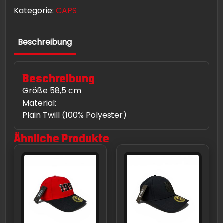
MENGE
A
Kategorie:
CAPS
T
I
V
Beschreibung
E
:
Beschreibung
Größe 58,5 cm
Material:
Plain Twill (100% Polyester)
Ähnliche Produkte
Dieses
Produkt
weist
mehrere
Varianten
auf.