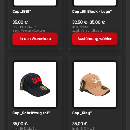
Die
Cap „1991“
Cap „All Black – Logo“
Optionen
können
35,00
€
32,50
€
–
35,00
€
auf
inkl. 19 % MwSt.
inkl. MwSt.
zzgl.
Versandkosten
zzgl.
Versandkosten
der
In den Warenkorb
Ausführung wählen
Produktseite
gewählt
werden
Cap „Schriftzug rot“
Cap „Clay“
35,00
€
35,00
€
inkl. 19 % MwSt.
inkl. 19 % MwSt.