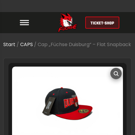
TICKET-SHOP
Start
/
CAPS
/ Cap „Füchse Duisburg“ – Flat Snapback