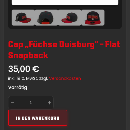
Cap „Füchse Duisburg“ – Flat
Snapback
35,00
€
inkl. 19 % MwSt.
zzgl.
Versandkosten
Vorrätig
CAP
A
−
+
"FÜCHSE
L
DUISBURG"
T
-
E
IN DEN WARENKORB
FLAT
R
SNAPBACK
N